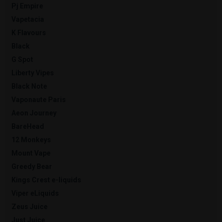
Pj Empire
Vapetacia
K Flavours
Black
G Spot
Liberty Vipes
Black Note
Vaponaute Paris
Aeon Journey
BareHead
12 Monkeys
Mount Vape
Greedy Bear
Kings Crest e-liquids
Viper eLiquids
Zeus Juice
Just Juice