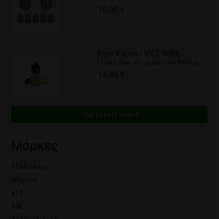
10,00 €
Ripe Vapes - VCT 30ML
Γλυκιά ζύμη από αρωματική βανίλια,...
14,90 €
Ολα τα best sellers
Μάρκες
12 Monkeys
3Baccos
814
A&L