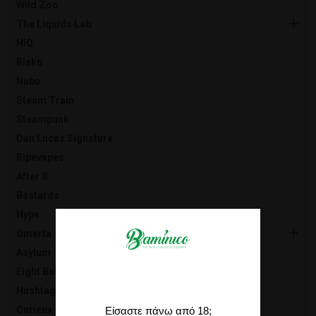
Wild Zoo
The Liquids Lab
HiQ
Bisko
Nubo
Steam Train
Steampunk
Dan Lucas Signature
Ripevapes
After 8
Bastards
Hype
Omerta
Asylum
Eight Ball
Hushtag
Curieux
Είσαστε πάνω από 18;