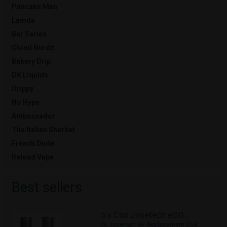
Pancake Man
Lamda
Bar Series
Cloud Nurdz
Bakery Drip
DK Liquids
Drippy
No Hype
Ambassador
The Italian Sherbet
French Dude
Reload Vape
Best sellers
5 x Coil Joyetech eGO...
Οι Joyetech BF Replacement Coil...