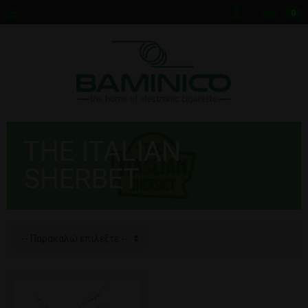
0
THE ITALIAN
SHERBET
-- Παρακαλώ επιλέξτε --