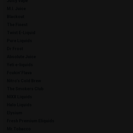
Juicy Vape
M.I. Juice
Blackout
The Finest
Twist E-Liquid
Pure Liquids
Dr Frost
Absolute Juice
Yeti e-liquids
Fcukin' Flava
Nitro’s Cold Brew
The Smokers Club
NIXX Liquids
Halo Liquids
Elysium
Fresh Premium Eliquids
Mr.Tobacco