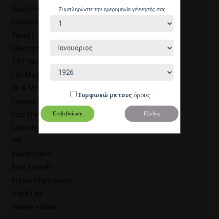
Ορμη Project
Συμπληρώστε την ημερομηνία γέννησής σας
Flavourtec
Tasaki
3Baccos
TNT Vape
Los Magnificos Speakeasy
Mr & Mrs Vape
Συμφωνώ με τους
όρους
Captain
Επιβεβαίωση
Εξοδος
Fizz Freeze
Late Night Dinner
IVG
Ben Northon
Best Friends
Steam City Liquids
Night Life
Vampire Vape