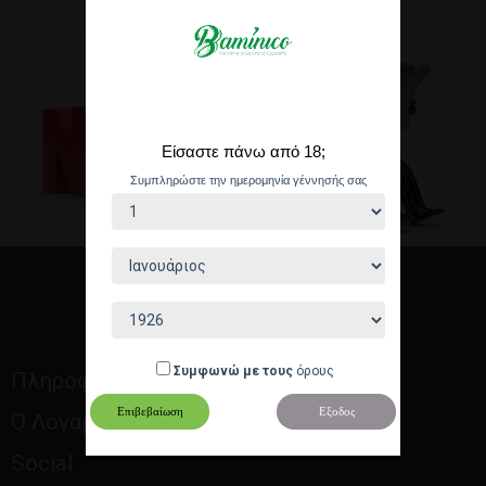
Είσαστε πάνω από 18;
blog
Συμπληρώστε την ημερομηνία γέννησής σας
Συμφωνώ με τους
όρους
Πληροφορίες
Επιβεβαίωση
Εξοδος
Ο Λογαριασμός μου
Social