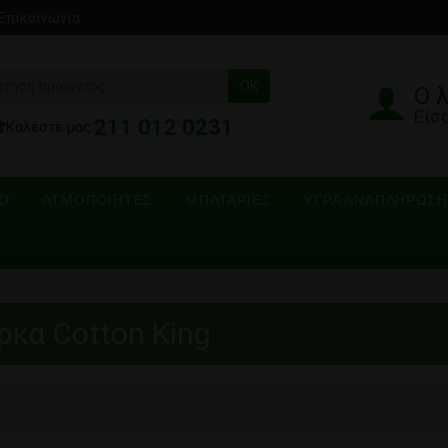
Επικοινωνία
OK
Ο 
Είσ
211 012 0231
☎
Καλέστε μας:
ΡΟ
ΑΤΜΟΠΟΙΗΤΈΣ
ΜΠΑΤΑΡΊΕΣ
ΥΓΡΆ ΑΝΑΠΛΉΡΩΣΗ
ρκα Cotton King