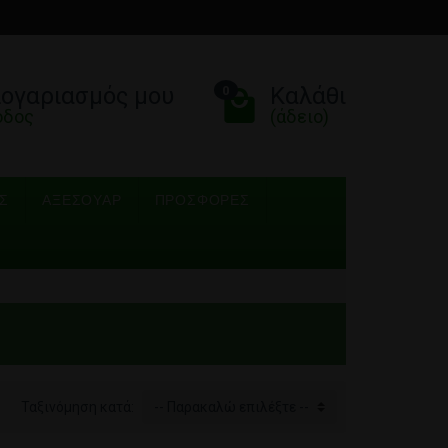
λογαριασμός μου
Καλάθι
0
οδος
(άδειο)
Σ
ΑΞΕΣΟΥΆΡ
ΠΡΟΣΦΟΡΈΣ
Ταξινόμηση κατά:
-- Παρακαλώ επιλέξτε --