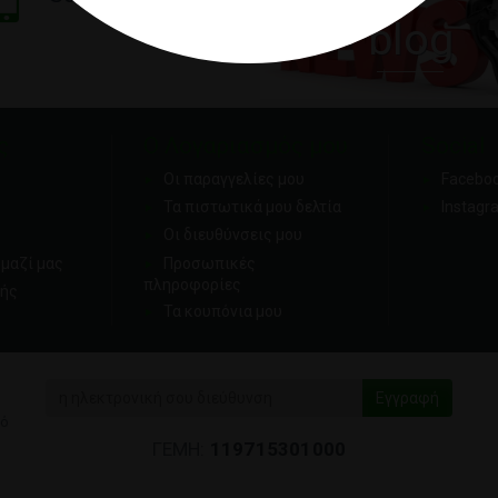
blog
ς
Ο Λογαριασμός μου
Social
Οι παραγγελίες μου
Facebo
Τα πιστωτικά μου δελτία
Instagr
Οι διευθύνσεις μου
μαζί μας
Προσωπικές
πληροφορίες
ής
Τα κουπόνια μου
κό
ΓΕΜΗ:
119715301000