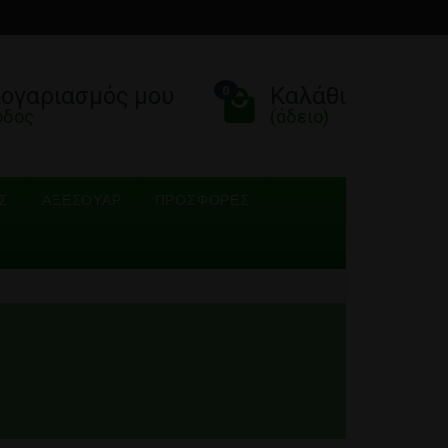
λογαριασμός μου
Καλάθι
0
οδος
(άδειο)
Σ
ΑΞΕΣΟΥΆΡ
ΠΡΟΣΦΟΡΈΣ