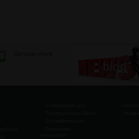
Service client
blog
ς
Ο Λογαριασμός μου
Social
Οι παραγγελίες μου
Facebo
Τα πιστωτικά μου δελτία
Instagr
Οι διευθύνσεις μου
μαζί μας
Προσωπικές
πληροφορίες
ής