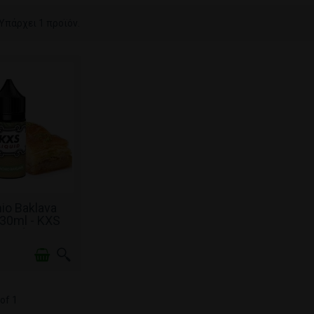
Υπάρχει 1 προϊόν.
ΑΠΌΘΕΜΑ
hio Baklava
 30ml - KXS
iquid
of 1