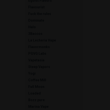
Egoist Flavors
Flavourist
Fuck the rules
Dominate
Halo
3Baccos
La Lecheria Vape
Flavormonks
PGVG Labs
Vapetasia
Steep Vapors
Yogi
Coffee Mill
Full Moon
Loaded
Bozz pure
Marina Vape