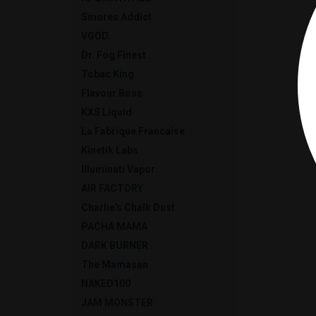
Smores Addict
VGOD
Dr. Fog Finest
Tobac King
Flavour Boss
KXS Liquid
La Fabrique Francaise
Kinetik Labs
Illuminati Vapor
AIR FACTORY
Charlie's Chalk Dust
PACHA MAMA
DARK BURNER
The Μamasan
NAKED100
JAM MONSTER