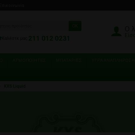
Επικοινωνία
OK
Ο 
Είσ
211 012 0231
☎
Καλέστε μας:
ΡΟ
ΑΤΜΟΠΟΙΗΤΈΣ
ΜΠΑΤΑΡΊΕΣ
ΥΓΡΆ ΑΝΑΠΛΉΡΩΣΗ
KXS Liquid