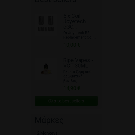
5 x Coil
Joyetech
eGO...
Οι Joyetech BF
Replacement Coil...
10,00 €
Ripe Vapes -
VCT 30ML
Γλυκιά ζύμη από
αρωματική
βανίλια,...
14,90 €
Ολα τα best sellers
Μάρκες
12 Monkeys