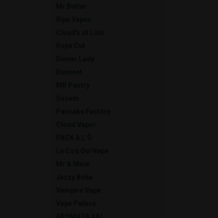
Mr Butter
Ripe Vapes
Cloud's of Lolo
Rope Cut
Dinner Lady
Element
MR Pastry
Ossem
Pancake Factory
Cloud Vapor
PACK À L’Ô
Le Coq Qui Vape
Mr & Mme
Jazzy Boba
Vampire Vape
Vape Palace
ΑΡΩΜΑΤΑ A&L