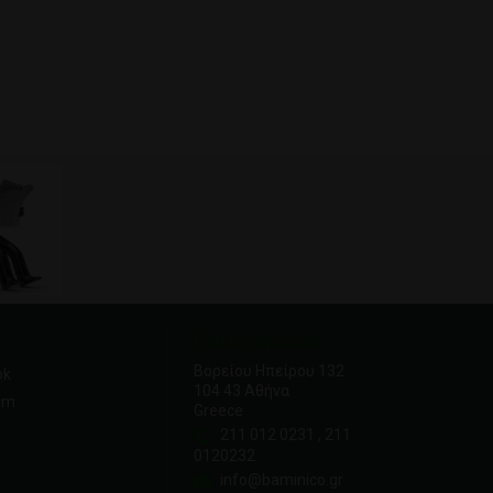
Επικοινωνία
Βορείου Ηπείρου 132
ok
104 43 Αθήνα
am
Greece
211 012 0231 , 211
0120232
info@baminico.gr