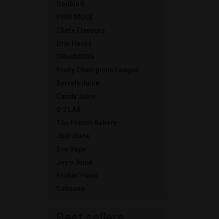
Double 5
PINK MULE
Chefs Flavours
Drip Hacks
DREAMODS
Fruity Champions League
Barrels Juice
Candy Juice
O'J LAB
The French Bakery
Just Juice
Eco Vape
Joe's Juice
Fcukin' Flava
Cebueno
Best sellers