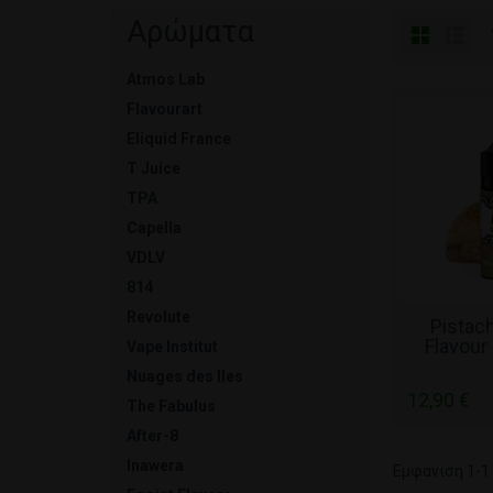
Αρώματα
Atmos Lab
Flavourart
Eliquid France
T Juice
TPA
Capella
VDLV
814
Revolute
ΣΕ 
Pistac
Flavour
Vape Institut
L
Nuages des Iles
12,90 €
The Fabulus
After-8
Inawera
Εμφανιση 1-1 