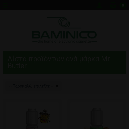
0
Λίστα προϊόντων ανά μάρκα Mr
Butter
-- Παρακαλώ επιλέξτε --