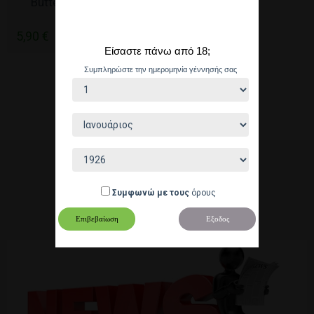
Butter Flavor 10ml
5,90 €
Είσαστε πάνω από 18;
Συμπληρώστε την ημερομηνία γέννησής σας
Εμφανιση 1-3 of 3
ΔΩΡΕΑΝ ΜΕΤΑΦΟΡΙΚΑ
ΓΙΑ ΠΑΡΑΓΓΕΛΙΕΣ ΑΝΩ ΤΩΝ 40 ΕΥΡΩ
Συμφωνώ με τους
όρους
Service client
Επιβεβαίωση
Εξοδος