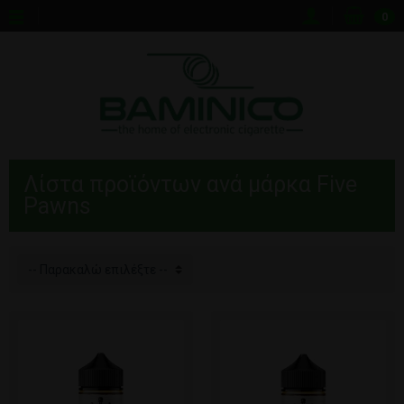
0
Λίστα προϊόντων ανά μάρκα Five
Pawns
-- Παρακαλώ επιλέξτε --