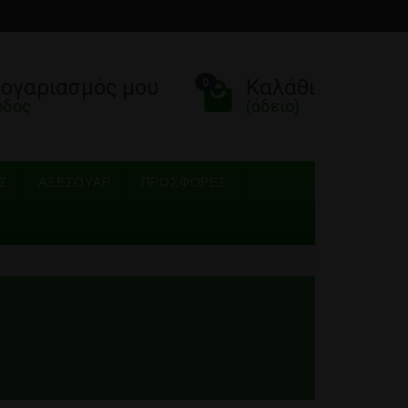
λογαριασμός μου
Καλάθι
0
οδος
(άδειο)
Σ
ΑΞΕΣΟΥΆΡ
ΠΡΟΣΦΟΡΈΣ