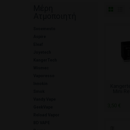
Μέρη
Ατμοποιητή
Svoemesto
Aspire
Eleaf
Joyetech
KangerTech
Wismec
Vaporesso
Innokin
ΧΩΡΊ
Kangert
Mini R
Smok
Py
Vandy Vape
3,50 €
GeekVape
Reload Vapor
BD VAPE