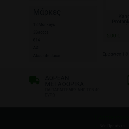
Μάρκες
ΧΩΡΊ
Kan
Protan
12 Monkeys
AirF
3Baccos
5,00 €
814
A&L
Εμφανιση 1-9 
Absolute Juice
ΔΩΡΕΑΝ
ΜΕΤΑΦΟΡΙΚΑ
ΓΙΑ ΠΑΡΑΓΓΕΛΙΕΣ ΑΝΩ ΤΩΝ 40
ΕΥΡΩ
Πληροφορίε
Νέα Προϊόντα