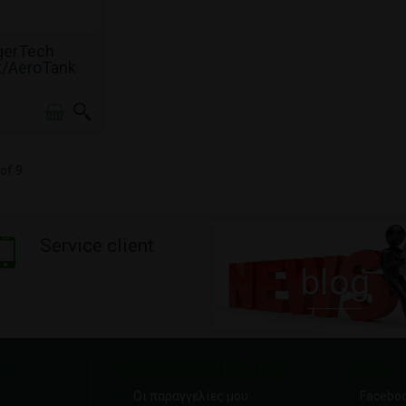
Σ ΑΠΌΘΕΜΑ
gerTech
k/AeroTank
low-Base
of 9
Service client
blog
ς
Ο Λογαριασμός μου
Social
Οι παραγγελίες μου
Facebo