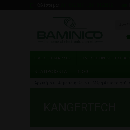
Καλέστε μας
211 012 0231 , 211 0120232
ΌΛΕΣ ΟΙ ΜΆΡΚΕΣ
ΗΛΕΚΤΡΟΝΙΚΌ ΤΣΙΓΆ
ΝΕΑ ΠΡΟΪΟΝΤΑ
BLOG
Αρχική
Ατμοποιητές
Μέρη Ατμοποιητή
KANGERTECH