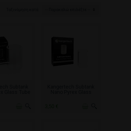
Ταξινόμηση κατά:
-- Παρακαλώ επιλέξτε --
Σ ΑΠΌΘΕΜΑ
ΧΩΡΊΣ ΑΠΌΘΕΜΑ
ech Subtank
Kangertech Subtank
ex Glass Tube
Nano Pyrex Glass
Tube
3,50 €