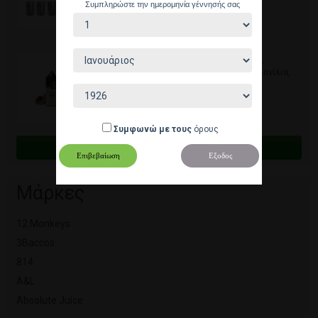
Συμπληρώστε την ημερομηνία γέννησής σας
Ripe Vapes - VCT 30ML
Γλυκιά ζύμη από αρωματική βανίλια,...
14,90 €
Συμφωνώ με τους
όρους
Ολα τα best sellers
Επιβεβαίωση
Εξοδος
Μάρκες
12 Monkeys
3Baccos
814
A&L
Absolute Juice