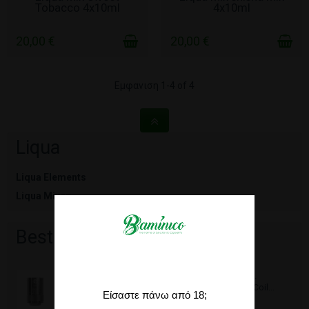
Tobacco 4x10ml
4x10ml
20,00 €
20,00 €
Εμφανιση 1-4 of 4
Liqua
Liqua Elements
Liqua Mixes
Best sellers
5 x Coil Joyetech eGO...
Οι Joyetech BF Replacement Coil...
Είσαστε πάνω από 18;
10,00 €