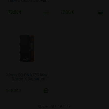
Vaperz Cloud x Dovpo
179,00 €
17,00 €
ΣΕ ΑΠΌΘΕΜΑ
Mono SQ DNA75C Mod
- Dovpo X Signature
Mods
145,00 €
Εμφανιση 1-19 of 19