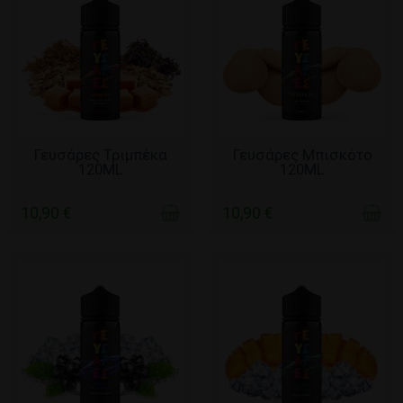
ΧΩΡΊΣ ΑΠΌΘΕΜΑ
ΧΩΡΊΣ ΑΠΌΘΕΜΑ
Γευσάρες Τριμπέκα
Γευσάρες Μπισκότο
120ML
120ML
10,90 €
10,90 €