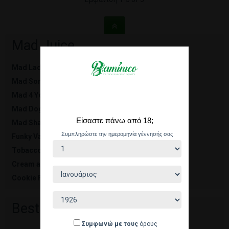
Mad Juice
Mad Lady Line
Mad Son Line
Mad 4 You
Mad Dog
Είσαστε πάνω από 18;
Mad Shake Line
Συμπληρώστε την ημερομηνία γέννησής σας
Funky Vape Line
Tobacco
Cream and More
Cookie Family
Best sellers
Συμφωνώ με τους
όρους