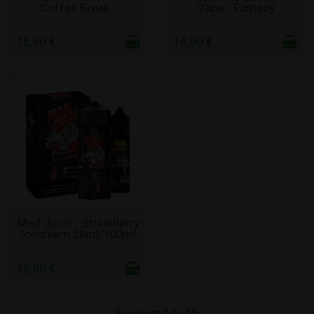
Coffee Break...
Vape - Fantacy
20ml/100ml
16,90 €
16,90 €
ΣΕ ΑΠΌΘΕΜΑ
Mad Juice - Strawberry
Icecream 20ml/100ml
16,90 €
Εμφανιση 1-5 of 5