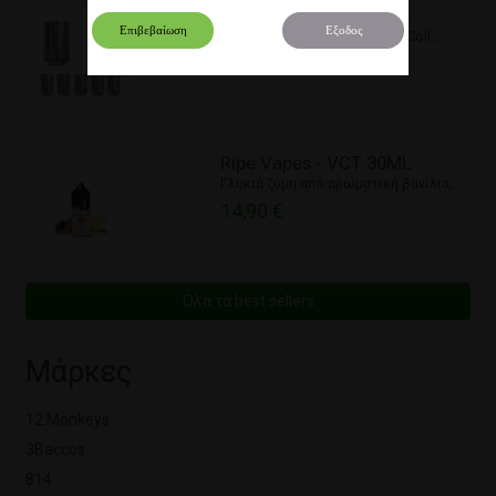
5 x Coil Joyetech eGO...
Επιβεβαίωση
Εξοδος
Οι Joyetech BF Replacement Coil...
10,00 €
Ripe Vapes - VCT 30ML
Γλυκιά ζύμη από αρωματική βανίλια,...
14,90 €
Ολα τα best sellers
Μάρκες
12 Monkeys
3Baccos
814