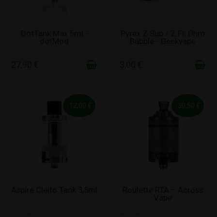
ΣΕ ΑΠΌΘΕΜΑ
ΣΕ ΑΠΌΘΕΜΑ
DotTank Max 5ml -
Pyrex Z Sub / Z Fli Ohm
dotMod
Bubble - Geekvape
27,90 €
3,00 €
-12,00 €
-30,50 €
ΧΩΡΊΣ ΑΠΌΘΕΜΑ
ΧΩΡΊΣ ΑΠΌΘΕΜΑ
Aspire Cleito Tank 3,5ml
Roulette RTA – Across
Vape
27,90 €
69,50 €