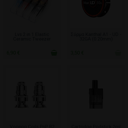
ΣΕ ΑΠΌΘΕΜΑ
ΧΩΡΊΣ ΑΠΌΘΕΜΑ
Lvs 2 in 1 Elastic
Σύρμα Kanthal A1 - UD -
Ceramic Tweezer
32GA (0.20mm)
6,90 €
3,50 €
ΣΕ ΑΠΌΘΕΜΑ
ΣΕ ΑΠΌΘΕΜΑ
Voopoo Coils PnP R2
Cartridge Podstick 2ml