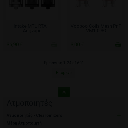
ΧΩΡΊΣ ΑΠΌΘΕΜΑ
ΣΕ ΑΠΌΘΕΜΑ
Intake MTL RTA –
Voopoo Coils Mesh PnP
Augvape
VM1 0.3Ω
36,90 €
3,00 €
Εμφανιση 1-24 of 601
Επόμενο
Ατμοποιητές
Ατμοποιητές - Clearomizers
Μέρη Ατμοποιητή