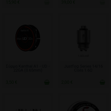
15,90 €
39,00 €
ΣΕ ΑΠΌΘΕΜΑ
ΣΕ ΑΠΌΘΕΜΑ
Σύρμα Kanthal A1 - UD -
Justfog Series 14/16
22GA (0.65mm)
Coils 1.6Ω
3,50 €
2,00 €