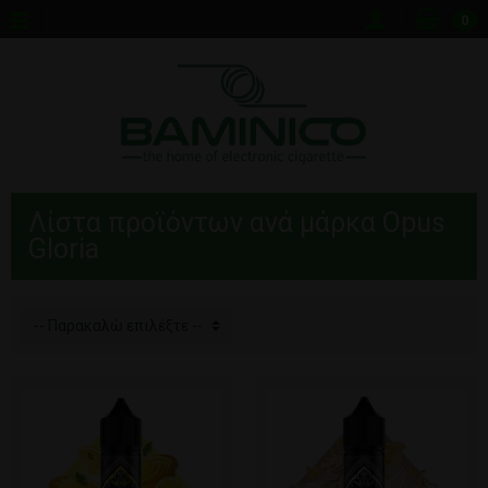
0
Λίστα προϊόντων ανά μάρκα Opus
Gloria
-- Παρακαλώ επιλέξτε --