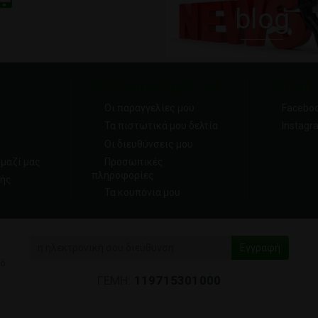
blog
ς
Ο Λογαριασμός μου
Social
Οι παραγγελίες μου
Facebo
Τα πιστωτικά μου δελτία
Instagr
Οι διευθύνσεις μου
μαζί μας
Προσωπικές
πληροφορίες
ής
Τα κουπόνια μου
κό
ΓΕΜΗ:
119715301000