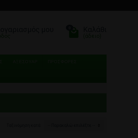
λογαριασμός μου
Καλάθι
0
οδος
(άδειο)
Σ
ΑΞΕΣΟΥΆΡ
ΠΡΟΣΦΟΡΈΣ
Ταξινόμηση κατά:
-- Παρακαλώ επιλέξτε --