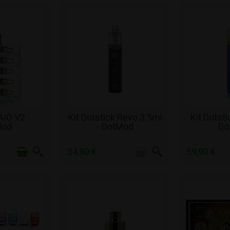
ΌΘΕΜΑ
ΧΩΡΊΣ ΑΠΌΘΕΜΑ
ΧΩΡΊΣ
AIO V2 -
Kit Dotstick Revo 3.5ml
Kit Dotst
Mod
- DotMod
Do
34,90 €
59,90 €