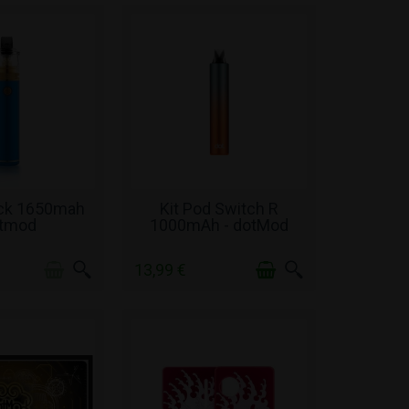
 ΑΠΌΘΕΜΑ
ΣΕ ΑΠΌΘΕΜΑ
ick 1650mah
Kit Pod Switch R
tmod
1000mAh - dotMod
13,99 €