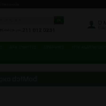
Επικοινωνία
OK
Ο 
Είσ
211 012 0231
☎
Καλέστε μας:
ΡΟ
ΑΤΜΟΠΟΙΗΤΈΣ
ΜΠΑΤΑΡΊΕΣ
ΥΓΡΆ ΑΝΑΠΛΉΡΩΣΗ
άρκα dotMod